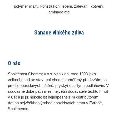
polymer malty, konstrukční lepení, zalévání, kotvení,
laminace atd.
Sanace vlhkého zdiva
O nás
Společnost Chemex v.o.s. vznikla v roce 1993 jako
velkoobchod se stavební chemií zaměřený především na
prodej epoxidových nátěrů, pryskyřic a litých podlahovin. V
současné době patří mezi největší dodavatele těchto hmot
v ČR a je již několik let nejúspěšnějším distributorem
třetího největšího výrobce epoxidových hmot v Evropě,
Spolchemie.