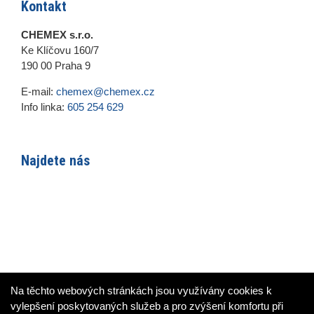
Kontakt
CHEMEX s.r.o.
Ke Klíčovu 160/7
190 00 Praha 9
E-mail:
chemex@chemex.cz
Info linka:
605 254 629
Najdete nás
Na těchto webových stránkách jsou využívány cookies k
vylepšení poskytovaných služeb a pro zvýšení komfortu při